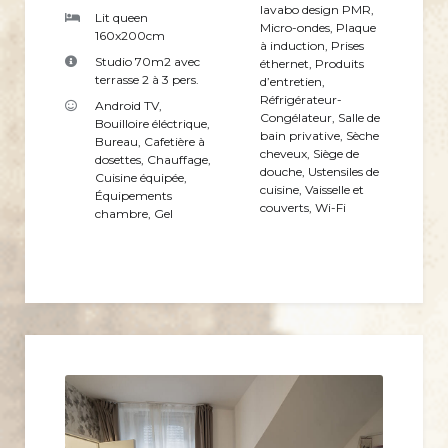
lavabo design PMR
,
Lit queen
Micro-ondes
,
Plaque
160x200cm
à induction
,
Prises
Studio 70m2 avec
éthernet
,
Produits
terrasse 2 à 3 pers.
d’entretien
,
Réfrigérateur-
Android TV
,
Congélateur
,
Salle de
Bouilloire éléctrique
,
bain privative
,
Sèche
Bureau
,
Cafetière à
cheveux
,
Siège de
dosettes
,
Chauffage
,
douche
,
Ustensiles de
Cuisine équipée
,
cuisine
,
Vaisselle et
Équipements
couverts
,
Wi-Fi
chambre
,
Gel