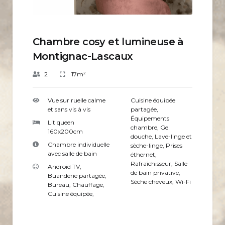
Chambre cosy et lumineuse à
Montignac-Lascaux
2
17m²
Vue sur ruelle calme
Cuisine équipée
et sans vis à vis
partagée
,
Équipements
Lit queen
chambre
,
Gel
160x200cm
douche
,
Lave-linge et
Chambre individuelle
sèche-linge
,
Prises
avec salle de bain
éthernet
,
Rafraîchisseur
,
Salle
Android TV
,
de bain privative
,
Buanderie partagée
,
Sèche cheveux
,
Wi-Fi
Bureau
,
Chauffage
,
Cuisine équipée
,