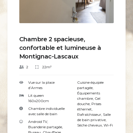
Chambre 2 spacieuse,
confortable et lumineuse à
Montignac-Lascaux
2
22m²
Vue sur la place
Cuisine équipée
d’Armes
partagée
,
Équipements
Lit queen
chambre
,
Gel
160x200cm
douche
,
Prises
Chambre individuelle
éthernet
,
avec salle de bain
Rafraîchisseur
,
Salle
de bain privative
,
Android TV
,
Sèche cheveux
,
Wi-Fi
Buanderie partagée
,
Bureau
,
Chauffage
,