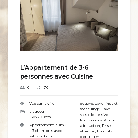
L’Appartement de 3-6
personnes avec Cuisine
6
70m²
Vue sur la ville
douche
,
Lave-linge et
sèche-linge
,
Lave-
Lit queen
vaisselle
,
Lessive
,
160x200cm
Micro-ondes
,
Plaque
Appartement 80m2
à induction
,
Prises
– 3 chambres avec
éthernet
,
Produits
salles de bain
d’entretien
,