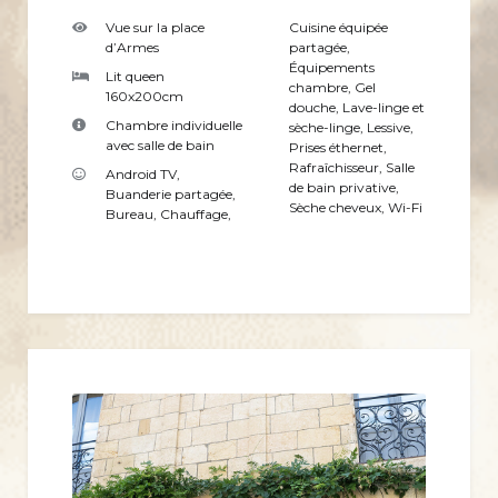
Vue sur la place
Cuisine équipée
d’Armes
partagée
,
Équipements
Lit queen
chambre
,
Gel
160x200cm
douche
,
Lave-linge et
Chambre individuelle
sèche-linge
,
Lessive
,
avec salle de bain
Prises éthernet
,
Rafraîchisseur
,
Salle
Android TV
,
de bain privative
,
Buanderie partagée
,
Sèche cheveux
,
Wi-Fi
Bureau
,
Chauffage
,