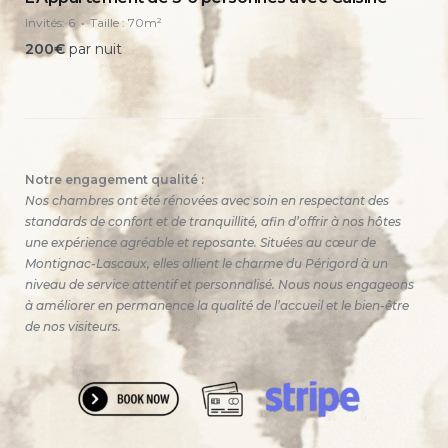
Invités:
6
Taille :
70m²
200
€
par nuit
Notre engagement qualité :
Nos chambres ont été rénovées avec soin en respectant des
standards de confort et de tranquillité, afin d’offrir à nos hôtes
une expérience agréable et reposante. Situées au cœur de
Montignac-Lascaux, elles allient le charme du Périgord à un
niveau de service attentif et personnalisé. Nous nous engageons
à améliorer en permanence la qualité de l’accueil et le bien-être
de nos visiteurs.