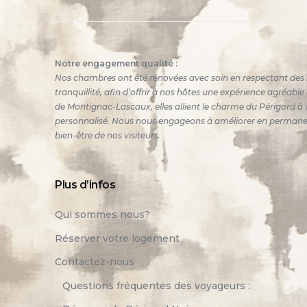
Notre engagement qualité :
Nos chambres ont été rénovées avec soin en respectant des 
tranquillité, afin d’offrir à nos hôtes une expérience agréabl
de Montignac-Lascaux, elles allient le charme du Périgord à u
personnalisé. Nous nous engageons à améliorer en permanence
bien-être de nos visiteurs.
Plus d’infos
Qui sommes nous?
Réserver votre logement
Contactez-nous
Questions fréquentes des voyageurs :