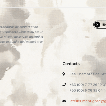
standards de confort et de
e et reposante. Situées au cœur
n niveau de service attentif et
 la qualité de l’accueil et le
Contacts
Les Chambres de l'At
+33 (00) 7 77 26 19 0
+33 (00) 6 08 95 04 4
latelier.montignac@