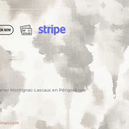
elier Montignac-Lascaux en Périgord noir
7
5
gmail.com