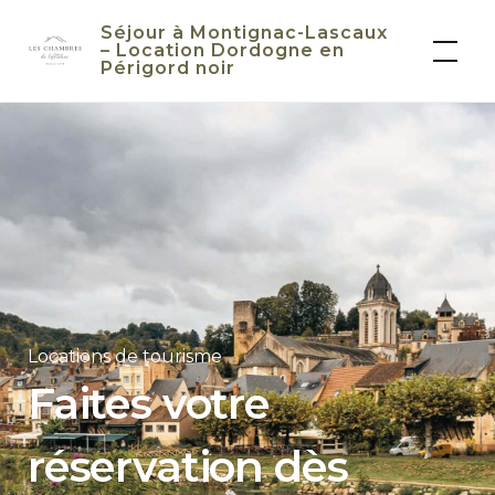
Skip
Séjour à Montignac-Lascaux
to
– Location Dordogne en
Périgord noir
content
Locations de tourisme
Faites votre
réservation dès