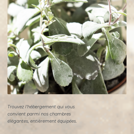
d
e
s
l
o
g
e
m
e
n
Trouvez l’hébergement qui vous
t
convient parmi nos chambres
élégantes, entièrement équipées.
s