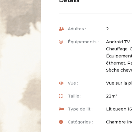
Détails
Adultes :
2
Équipements :
Android TV
,
Chauffage
,
C
Équipement
éthernet
,
Ra
Sèche chev
Vue :
Vue sur la p
Taille :
22m²
Type de lit :
Lit queen 
Catégories :
Chambre indi