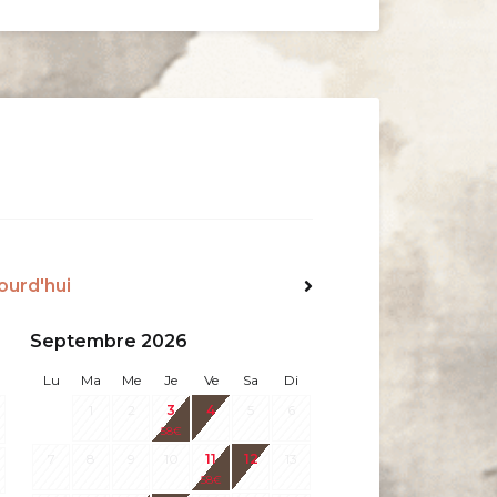
ourd'hui
Suiv>
Septembre 2026
Lu
Ma
Me
Je
Ve
Sa
Di
1
2
3
4
5
6
58
€
7
8
9
10
11
12
13
58
€