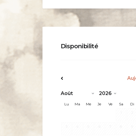
Disponibilité
Auj
<Préc
Lu
Ma
Me
Je
Ve
Sa
Di
1
2
3
4
5
6
7
8
9