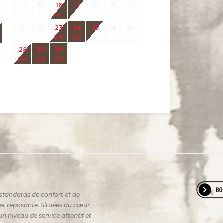
14
15
16
17
18
19
20
58
€
21
22
23
24
25
26
27
58
€
58
€
28
29
30
58
€
58
€
58
€
standards de confort et de
e et reposante. Situées au cœur
n niveau de service attentif et