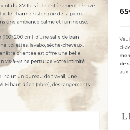
ment du XVIIIe siècle entièrement rénové
65
lie le charme historique de la pierre
ans une ambiance calme et lumineuse.
 (160×200 cm), d’une salle de bain
Veui
he, toilettes, lavabo, sèche-cheveux,
ci-d
fenêtre orientée est offre une belle
mén
 vis-à-vis ne perturbe votre intimité.
de s
aux 
 inclut un bureau de travail, une
i-Fi haut débit (fibre), des rangements