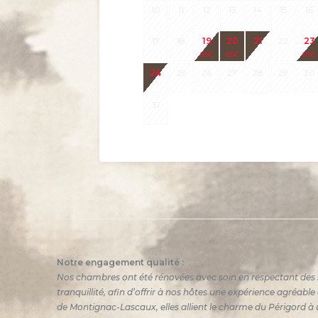
10
11
12
13
14
15
16
17
18
19
20
21
22
23
65
€
65
€
65
€
24
25
26
27
28
29
30
31
Notre engagement qualité :
Nos chambres ont été rénovées avec soin en respectant des 
tranquillité, afin d’offrir à nos hôtes une expérience agréabl
de Montignac-Lascaux, elles allient le charme du Périgord à u