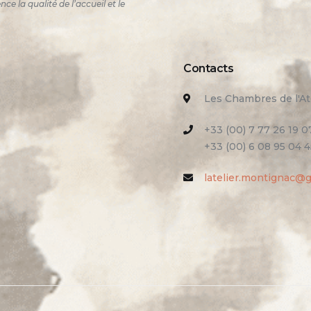
 la qualité de l’accueil et le
Contacts
Les Chambres de l'At
+33 (00) 7 77 26 19 0
+33 (00) 6 08 95 04 4
latelier.montignac@