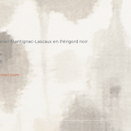
elier Montignac-Lascaux en Périgord noir
7
5
gmail.com