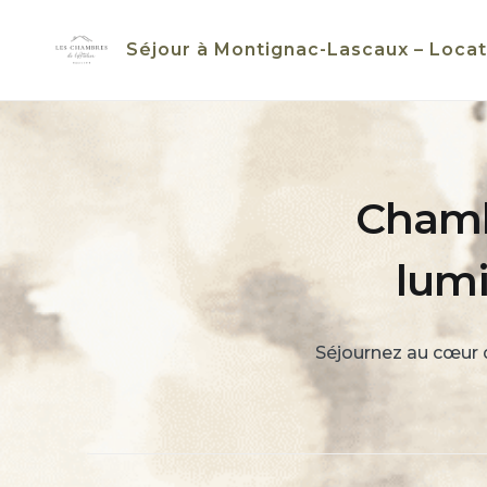
Skip
to
Séjour à Montignac-Lascaux – Locat
content
Chambr
lum
Séjournez au cœur 