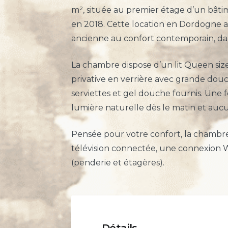
m², située au premier étage d’un bâti
en 2018. Cette location en Dordogne al
ancienne au confort contemporain, d
La chambre dispose d’un lit Queen size
privative en verrière avec grande douc
serviettes et gel douche fournis. Une 
lumière naturelle dès le matin et aucun
Pensée pour votre confort, la chambre
télévision connectée, une connexion W
(penderie et étagères).