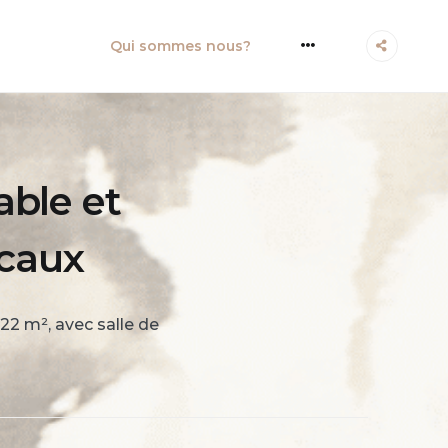
More
Qui sommes nous?
able et
caux
2 m², avec salle de