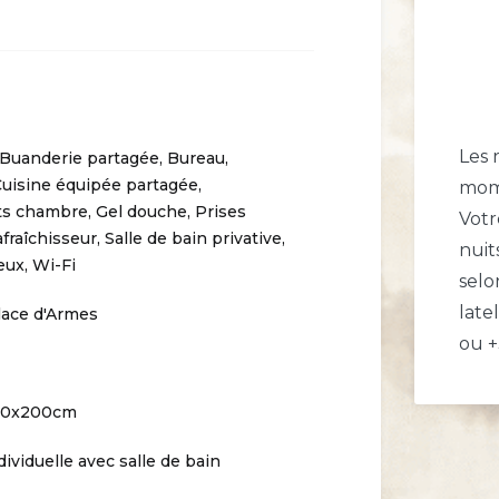
Les 
Buanderie partagée
,
Bureau
,
uisine équipée partagée
,
mom
s chambre
,
Gel douche
,
Prises
Votr
fraîchisseur
,
Salle de bain privative
,
nuit
eux
,
Wi-Fi
selo
late
lace d'Armes
ou +
160x200cm
viduelle avec salle de bain