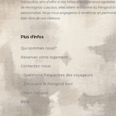
tranquillité, afin d’offrir à nos hôtes une expérience agréabl
de Montignac-Lascaux, elles allient le charme du Périgord à u
personnalisé. Nous nous engageons à améliorer en permanence
bien-être de nos visiteurs.
Plus d’infos
Qui sommes nous?
Réserver votre logement
Contactez-nous
Questions fréquentes des voyageurs :
Découvrir le Périgord Noir
Mon Compte
Blog