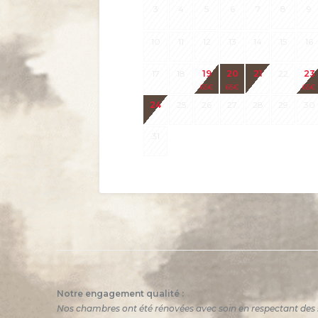
3
4
5
6
7
8
9
10
11
12
13
14
15
16
17
18
19
20
21
22
23
65
€
65
€
65
€
24
25
26
27
28
29
30
31
Notre engagement qualité :
Nos chambres ont été rénovées avec soin en respectant des 