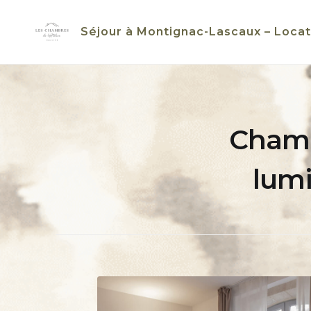
Skip
to
Séjour à Montignac-Lascaux – Locat
content
Chambr
lum