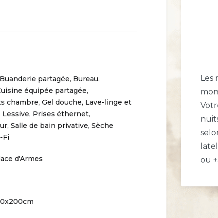
Les 
Buanderie partagée
,
Bureau
,
uisine équipée partagée
,
mom
s chambre
,
Gel douche
,
Lave-linge et
Votr
,
Lessive
,
Prises éthernet
,
nuit
eur
,
Salle de bain privative
,
Sèche
selo
-Fi
late
lace d'Armes
ou +
160x200cm