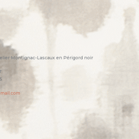
elier Montignac-Lascaux en Périgord noir
7
5
gmail.com