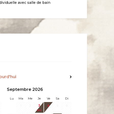
viduelle avec salle de bain
ourd'hui
Suiv>
Septembre 2026
Lu
Ma
Me
Je
Ve
Sa
Di
1
2
3
4
5
6
58
€