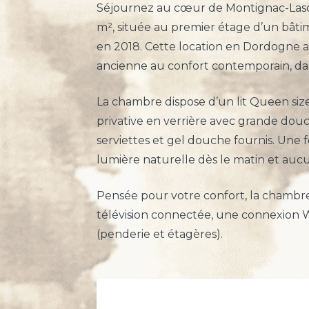
Séjournez au cœur de Montignac-Las
m², située au premier étage d’un bâti
en 2018. Cette location en Dordogne al
ancienne au confort contemporain, d
La chambre dispose d’un lit Queen size
privative en verrière avec grande douc
serviettes et gel douche fournis. Une 
lumière naturelle dès le matin et aucun
Pensée pour votre confort, la chambre
télévision connectée, une connexion W
(penderie et étagères).