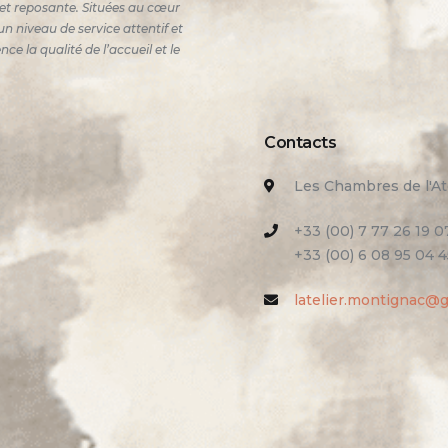
e et reposante. Situées au cœur
n niveau de service attentif et
 la qualité de l’accueil et le
Contacts
Les Chambres de l'At
+33 (00) 7 77 26 19 0
+33 (00) 6 08 95 04 4
latelier.montignac@