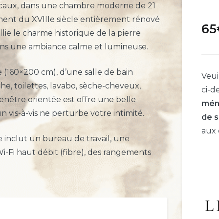
caux, dans une chambre moderne de 21
ment du XVIIIe siècle entièrement rénové
65
lie le charme historique de la pierre
ans une ambiance calme et lumineuse.
 (160×200 cm), d’une salle de bain
Veui
he, toilettes, lavabo, sèche-cheveux,
ci-d
fenêtre orientée est offre une belle
mén
 vis-à-vis ne perturbe votre intimité.
de s
aux 
 inclut un bureau de travail, une
i-Fi haut débit (fibre), des rangements