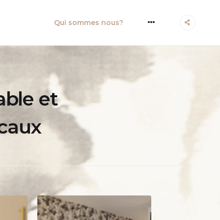
More
Qui sommes nous?
able et
caux