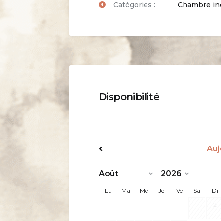
Catégories :
Chambre indi
Disponibilité
Auj
<Préc
Lu
Ma
Me
Je
Ve
Sa
Di
1
2