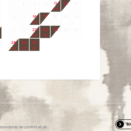
7
8
9
10
11
12
13
58
€
14
15
16
17
18
19
20
58
€
21
22
23
24
25
26
27
58
€
58
€
28
29
30
58
€
58
€
58
€
standards de confort et de