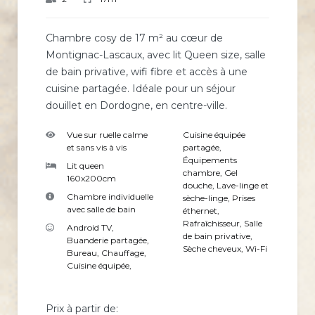
Chambre cosy de 17 m² au cœur de
Montignac-Lascaux, avec lit Queen size, salle
de bain privative, wifi fibre et accès à une
cuisine partagée. Idéale pour un séjour
douillet en Dordogne, en centre-ville.
Vue sur ruelle calme
Cuisine équipée
et sans vis à vis
partagée
,
Équipements
Lit queen
chambre
,
Gel
160x200cm
douche
,
Lave-linge et
Chambre individuelle
sèche-linge
,
Prises
avec salle de bain
éthernet
,
Rafraîchisseur
,
Salle
Android TV
,
de bain privative
,
Buanderie partagée
,
Sèche cheveux
,
Wi-Fi
Bureau
,
Chauffage
,
Cuisine équipée
,
Prix à partir de: