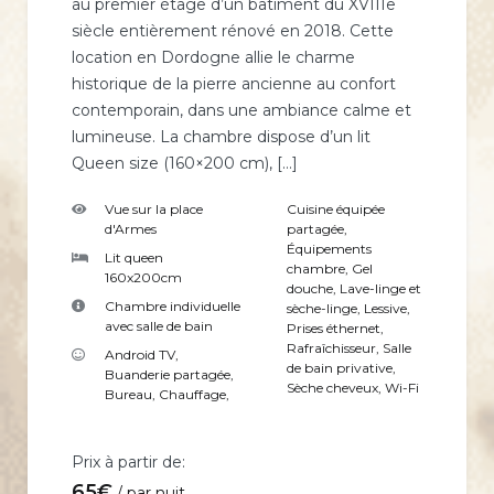
au premier étage d’un bâtiment du XVIIIe
siècle entièrement rénové en 2018. Cette
location en Dordogne allie le charme
historique de la pierre ancienne au confort
contemporain, dans une ambiance calme et
lumineuse. La chambre dispose d’un lit
Queen size (160×200 cm), […]
Vue sur la place
Cuisine équipée
d'Armes
partagée
,
Équipements
Lit queen
chambre
,
Gel
160x200cm
douche
,
Lave-linge et
Chambre individuelle
sèche-linge
,
Lessive
,
avec salle de bain
Prises éthernet
,
Rafraîchisseur
,
Salle
Android TV
,
de bain privative
,
Buanderie partagée
,
Sèche cheveux
,
Wi-Fi
Bureau
,
Chauffage
,
Prix à partir de:
65
€
par nuit