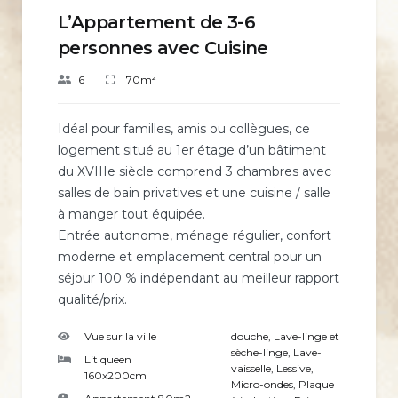
L’Appartement de 3-6
personnes avec Cuisine
6
70m²
Idéal pour familles, amis ou collègues, ce
logement situé au 1er étage d’un bâtiment
du XVIIIe siècle comprend 3 chambres avec
salles de bain privatives et une cuisine / salle
à manger tout équipée.
Entrée autonome, ménage régulier, confort
moderne et emplacement central pour un
séjour 100 % indépendant au meilleur rapport
qualité/prix.
Vue sur la ville
douche
,
Lave-linge et
sèche-linge
,
Lave-
Lit queen
vaisselle
,
Lessive
,
160x200cm
Micro-ondes
,
Plaque