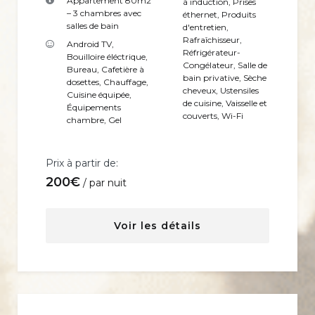
Appartement 80m2
à induction
,
Prises
– 3 chambres avec
éthernet
,
Produits
salles de bain
d'entretien
,
Rafraîchisseur
,
Android TV
,
Réfrigérateur-
Bouilloire éléctrique
,
Congélateur
,
Salle de
Bureau
,
Cafetière à
bain privative
,
Sèche
dosettes
,
Chauffage
,
cheveux
,
Ustensiles
Cuisine équipée
,
de cuisine
,
Vaisselle et
Équipements
couverts
,
Wi-Fi
chambre
,
Gel
Prix à partir de:
200
€
par nuit
Voir les détails