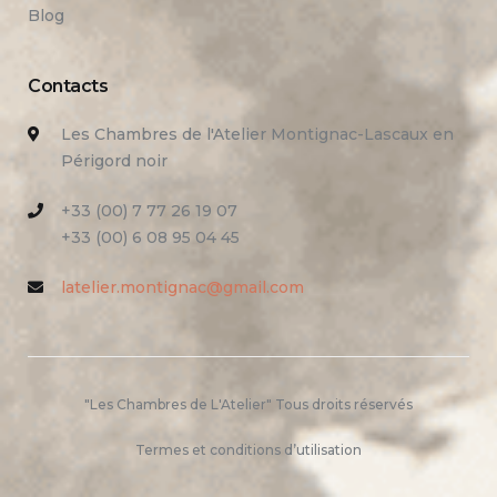
Blog
Contacts
Les Chambres de l'Atelier Montignac-Lascaux en
Périgord noir
+33 (00) 7 77 26 19 07
+33 (00) 6 08 95 04 45
latelier.montignac@gmail.com
"Les Chambres de L'Atelier" Tous droits réservés
Termes et conditions d’utilisation