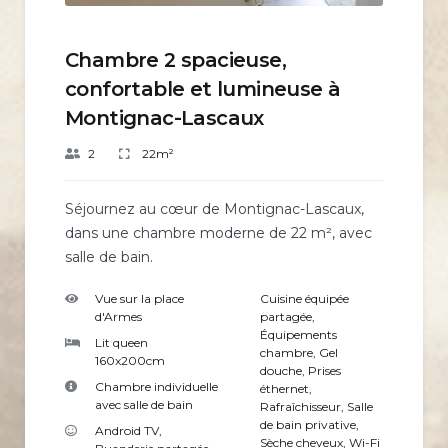
Chambre 2 spacieuse,
confortable et lumineuse à
Montignac-Lascaux
2
22m²
Séjournez au cœur de Montignac-Lascaux,
dans une chambre moderne de 22 m², avec
salle de bain.
Vue sur la place
Cuisine équipée
d'Armes
partagée
,
Équipements
Lit queen
chambre
,
Gel
160x200cm
douche
,
Prises
Chambre individuelle
éthernet
,
avec salle de bain
Rafraîchisseur
,
Salle
de bain privative
,
Android TV
,
Sèche cheveux
,
Wi-Fi