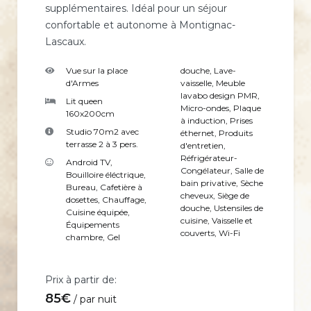
supplémentaires. Idéal pour un séjour
confortable et autonome à Montignac-
Lascaux.
Vue sur la place
douche
,
Lave-
d'Armes
vaisselle
,
Meuble
lavabo design PMR
,
Lit queen
Micro-ondes
,
Plaque
160x200cm
à induction
,
Prises
Studio 70m2 avec
éthernet
,
Produits
terrasse 2 à 3 pers.
d'entretien
,
Réfrigérateur-
Android TV
,
Congélateur
,
Salle de
Bouilloire éléctrique
,
bain privative
,
Sèche
Bureau
,
Cafetière à
cheveux
,
Siège de
dosettes
,
Chauffage
,
douche
,
Ustensiles de
Cuisine équipée
,
cuisine
,
Vaisselle et
Équipements
couverts
,
Wi-Fi
chambre
,
Gel
Prix à partir de:
85
€
par nuit