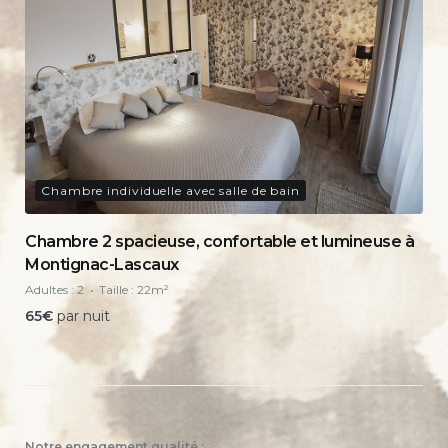
Chambre individuelle avec salle de bain
Chambre 2 spacieuse, confortable et lumineuse à
Montignac-Lascaux
Adultes :
2
Taille :
22m²
65
€
par nuit
Notre engagement qualité :