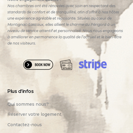
Nos chambres ont été rénovées avec soin en respectant des
standards de confort et de tranquillité, afin d’offrir à nos hôtes
une expérience agréable et reposante. Situées au cœur de
Montignac-Lascaux, elles allient le charme du Périgord à un
niveau de service attentif et personnalisé. Nous nous engageons
à améliorer en permanence la qualité de l’accueil et le bien-être
de nos visiteurs.
Plus d’infos
Qui sommes nous?
Réserver votre logement
Contactez-nous