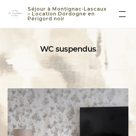
Skip
Séjour à Montignac-Lascaux
to
– Location Dordogne en
Périgord noir
content
WC suspendus