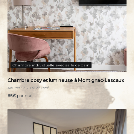
Chambre individuelle avec salle de bain
Chambre cosy et lumineuse à Montignac-Lascaux
Adultes :
2
Taille :
17m²
65
€
par nuit