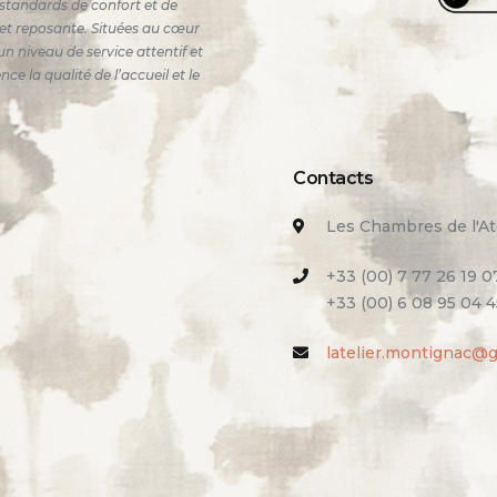
standards de confort et de
e et reposante. Situées au cœur
n niveau de service attentif et
 la qualité de l’accueil et le
Contacts
Les Chambres de l'At
+33 (00) 7 77 26 19 0
+33 (00) 6 08 95 04 4
latelier.montignac@