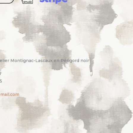
elier Montignac-Lascaux en Périgord noir
7
5
gmail.com