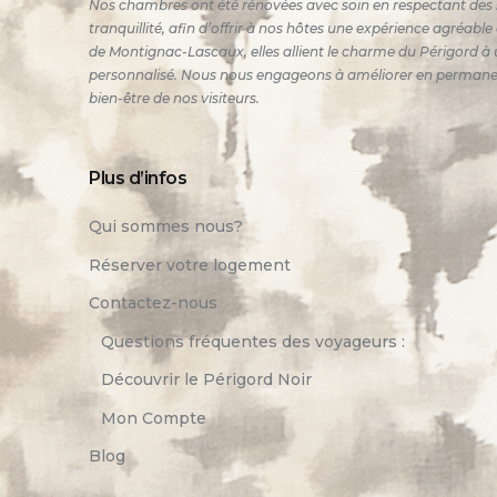
Nos chambres ont été rénovées avec soin en respectant des 
tranquillité, afin d’offrir à nos hôtes une expérience agréabl
de Montignac-Lascaux, elles allient le charme du Périgord à u
personnalisé. Nous nous engageons à améliorer en permanence
bien-être de nos visiteurs.
Plus d’infos
Qui sommes nous?
Réserver votre logement
Contactez-nous
Questions fréquentes des voyageurs :
Découvrir le Périgord Noir
Mon Compte
Blog