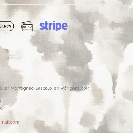
elier Montignac-Lascaux en Périgord noir
7
5
gmail.com