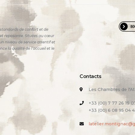
standards de confort et de
e et reposante. Situées au cœur
n niveau de service attentif et
 la qualité de l’accueil et le
Contacts
Les Chambres de l'At
+33 (00) 7 77 26 19 0
+33 (00) 6 08 95 04 4
latelier.montignac@