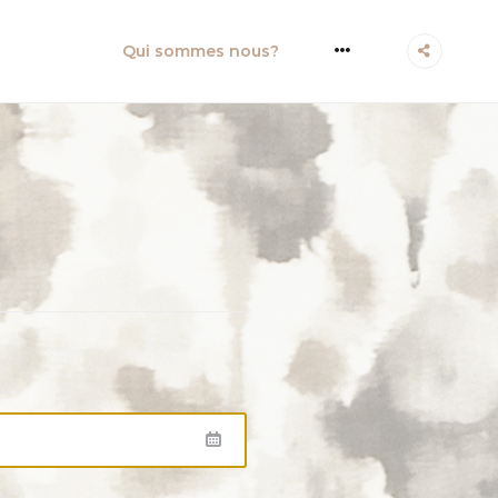
More
Qui sommes nous?
é