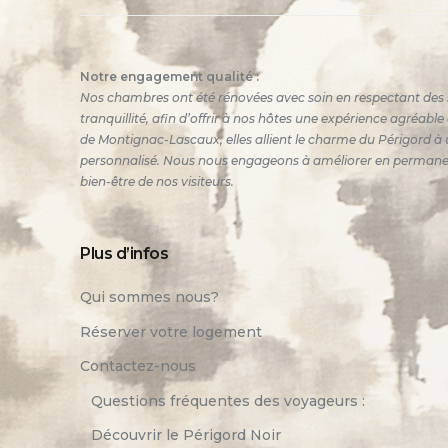
Notre engagement qualité :
Nos chambres ont été rénovées avec soin en respectant des 
tranquillité, afin d’offrir à nos hôtes une expérience agréabl
de Montignac-Lascaux, elles allient le charme du Périgord à u
personnalisé. Nous nous engageons à améliorer en permanence
bien-être de nos visiteurs.
Plus d’infos
Qui sommes nous?
Réserver votre logement
Contactez-nous
Questions fréquentes des voyageurs :
Découvrir le Périgord Noir