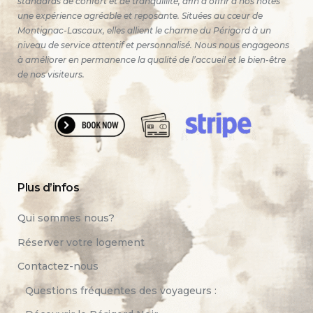
standards de confort et de tranquillité, afin d’offrir à nos hôtes
une expérience agréable et reposante. Situées au cœur de
Montignac-Lascaux, elles allient le charme du Périgord à un
niveau de service attentif et personnalisé. Nous nous engageons
à améliorer en permanence la qualité de l’accueil et le bien-être
de nos visiteurs.
Plus d’infos
Qui sommes nous?
Réserver votre logement
Contactez-nous
Questions fréquentes des voyageurs :