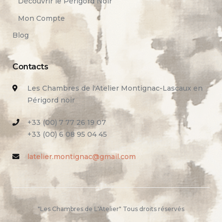
Découvrir le Périgord Noir
Mon Compte
Blog
Contacts
Les Chambres de l'Atelier Montignac-Lascaux en
Périgord noir
+33 (00) 7 77 26 19 07
+33 (00) 6 08 95 04 45
latelier.montignac@gmail.com
"Les Chambres de L'Atelier" Tous droits réservés