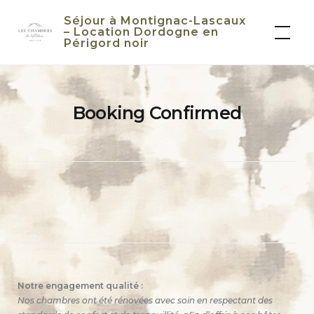
Skip
Séjour à Montignac-Lascaux
to
– Location Dordogne en
Périgord noir
content
Booking Confirmed
Notre engagement qualité :
Nos chambres ont été rénovées avec soin en respectant des