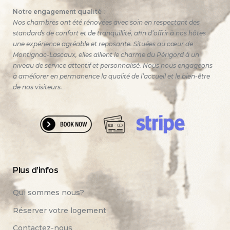
Notre engagement qualité :
Nos chambres ont été rénovées avec soin en respectant des
standards de confort et de tranquillité, afin d’offrir à nos hôtes
une expérience agréable et reposante. Situées au cœur de
Montignac-Lascaux, elles allient le charme du Périgord à un
niveau de service attentif et personnalisé. Nous nous engageons
à améliorer en permanence la qualité de l’accueil et le bien-être
de nos visiteurs.
Plus d’infos
Qui sommes nous?
Réserver votre logement
Contactez-nous