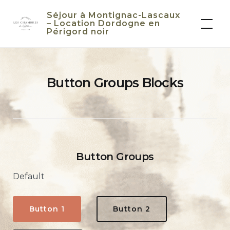
Skip
Séjour à Montignac-Lascaux
to
– Location Dordogne en
Périgord noir
content
Button Groups Blocks
Button Groups
Default
Button 1
Button 2