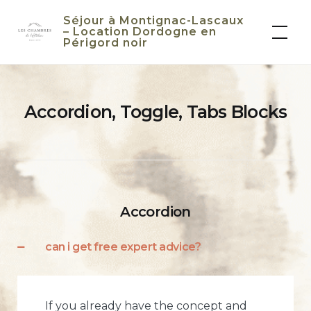
Skip
Séjour à Montignac-Lascaux
to
– Location Dordogne en
Périgord noir
content
Accordion, Toggle, Tabs Blocks
Accordion
can i get free expert advice?
If you already have the concept and