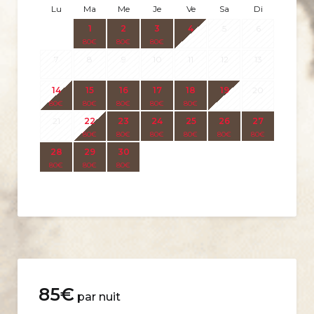
Lu
Ma
Me
Je
Ve
Sa
Di
1
2
3
4
5
6
80
€
80
€
80
€
7
8
9
10
11
12
13
14
15
16
17
18
19
20
80
€
80
€
80
€
80
€
80
€
21
22
23
24
25
26
27
80
€
80
€
80
€
80
€
80
€
80
€
28
29
30
80
€
80
€
80
€
85
€
par nuit