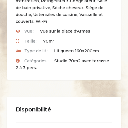
d'entretien
,
Réfrigérateur-Congélateur
,
Salle
de bain privative
,
Sèche cheveux
,
Siège de
douche
,
Ustensiles de cuisine
,
Vaisselle et
couverts
,
Wi-Fi
Vue :
Vue sur la place d'Armes
Taille :
70m²
Type de lit :
Lit queen 160x200cm
Catégories :
Studio 70m2 avec terrasse
2 à 3 pers.
Disponibilité