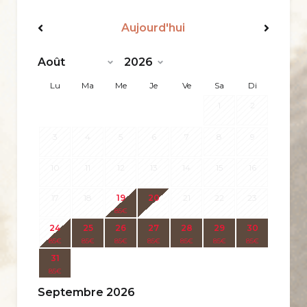
Aujourd'hui
<Préc
Suiv>
Lu
Ma
Me
Je
Ve
Sa
Di
1
2
3
4
5
6
7
8
9
10
11
12
13
14
15
16
17
18
19
20
21
22
23
85
€
24
25
26
27
28
29
30
85
€
85
€
85
€
85
€
85
€
85
€
85
€
31
85
€
Septembre 2026