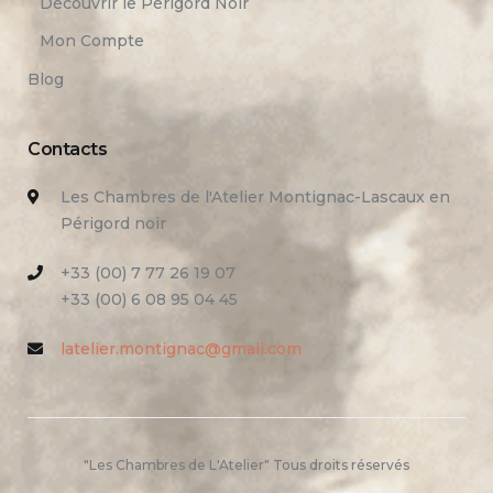
Découvrir le Périgord Noir
Mon Compte
Blog
Contacts
Les Chambres de l'Atelier Montignac-Lascaux en
Périgord noir
+33 (00) 7 77 26 19 07
+33 (00) 6 08 95 04 45
latelier.montignac@gmail.com
"Les Chambres de L'Atelier" Tous droits réservés