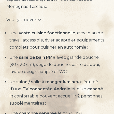
Montignac-Lascaux.
Vous y trouverez :
une
vaste cuisine fonctionnelle
, avec plan de
travail accessible, évier adapté et équipements
complets pour cuisiner en autonomie ;
une
salle de bain PMR
avec grande douche
(90×120 cm), siège de douche, barre d’appui,
lavabo design adapté et WC ;
un
salon / salle à manger lumineux
, équipé
d’une
TV connectée Android
et d’un
canapé-
lit
confortable pouvant accueillir 2 personnes
supplémentaires ;
une
chambre séparée
(env. 20 m²)