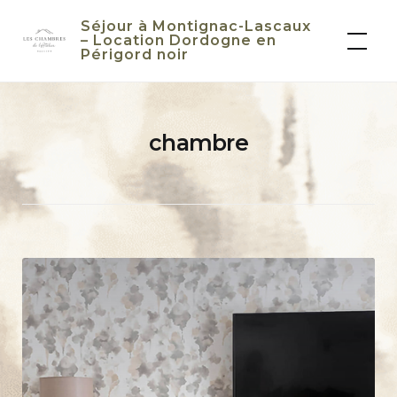
Skip
Séjour à Montignac-Lascaux
to
– Location Dordogne en
Périgord noir
content
chambre