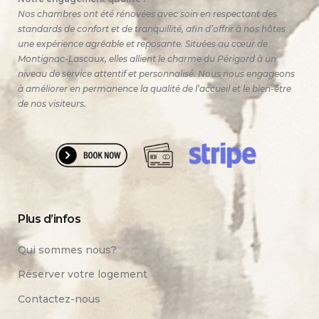
Nos chambres ont été rénovées avec soin en respectant des
standards de confort et de tranquillité, afin d’offrir à nos hôtes
une expérience agréable et reposante. Situées au cœur de
Montignac-Lascaux, elles allient le charme du Périgord à un
niveau de service attentif et personnalisé. Nous nous engageons
à améliorer en permanence la qualité de l’accueil et le bien-être
de nos visiteurs.
Plus d’infos
Qui sommes nous?
Réserver votre logement
Contactez-nous