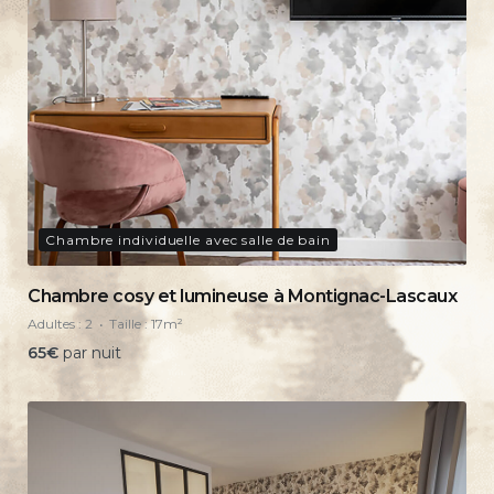
Chambre individuelle avec salle de bain
Chambre cosy et lumineuse à Montignac-Lascaux
Adultes :
2
Taille :
17m²
65
€
par nuit