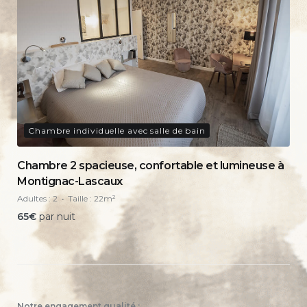
Chambre individuelle avec salle de bain
Chambre 2 spacieuse, confortable et lumineuse à
Montignac-Lascaux
Adultes :
2
Taille :
22m²
65
€
par nuit
Notre engagement qualité :