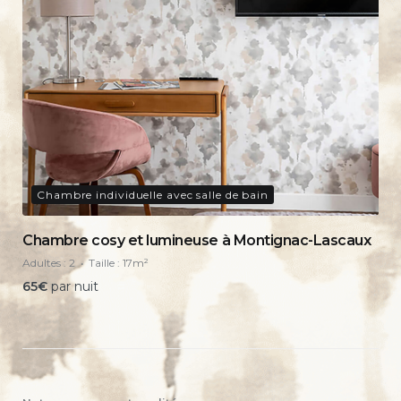
Chambre individuelle avec salle de bain
Chambre cosy et lumineuse à Montignac-Lascaux
Adultes :
2
Taille :
17m²
65
€
par nuit