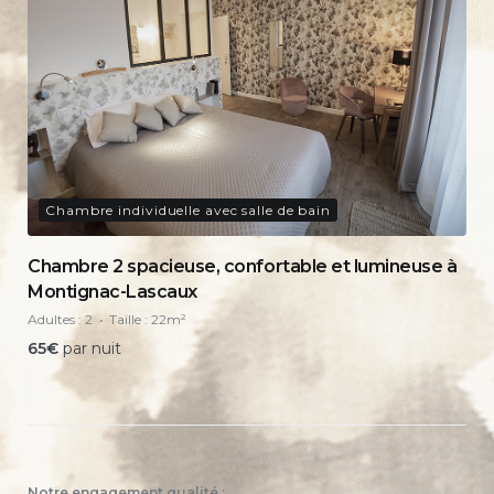
Chambre individuelle avec salle de bain
Chambre 2 spacieuse, confortable et lumineuse à
Montignac-Lascaux
Adultes :
2
Taille :
22m²
65
€
par nuit
Notre engagement qualité :