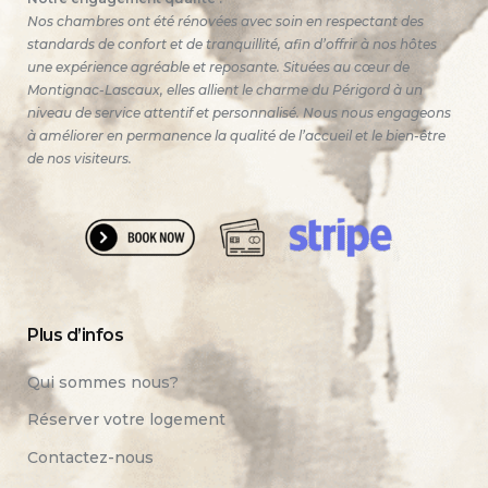
Nos chambres ont été rénovées avec soin en respectant des
standards de confort et de tranquillité, afin d’offrir à nos hôtes
une expérience agréable et reposante. Situées au cœur de
Montignac-Lascaux, elles allient le charme du Périgord à un
niveau de service attentif et personnalisé. Nous nous engageons
à améliorer en permanence la qualité de l’accueil et le bien-être
de nos visiteurs.
Plus d’infos
Qui sommes nous?
Réserver votre logement
Contactez-nous