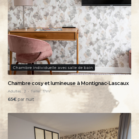
Chambre individuelle avec salle de bain
Chambre cosy et lumineuse à Montignac-Lascaux
Adultes :
2
Taille :
17m²
65
€
par nuit