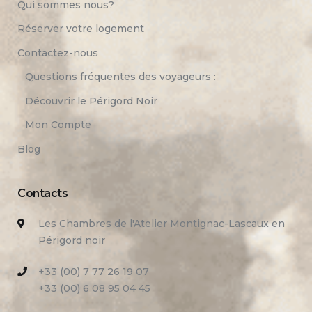
Qui sommes nous?
Réserver votre logement
Contactez-nous
Questions fréquentes des voyageurs :
Découvrir le Périgord Noir
Mon Compte
Blog
Contacts
Les Chambres de l'Atelier Montignac-Lascaux en
Périgord noir
+33 (00) 7 77 26 19 07
+33 (00) 6 08 95 04 45