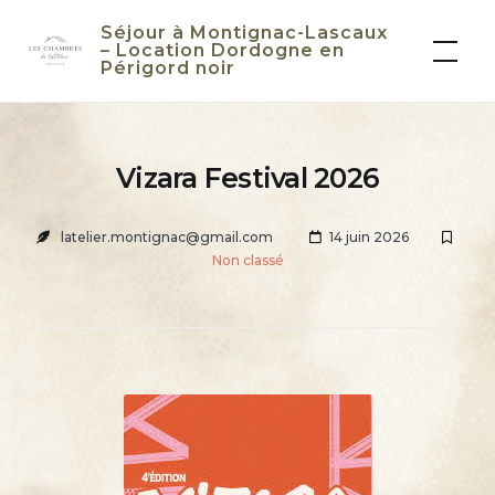
Skip
Séjour à Montignac-Lascaux
to
– Location Dordogne en
Périgord noir
content
Vizara Festival 2026
latelier.montignac@gmail.com
14 juin 2026
Non classé