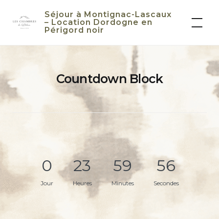
Skip
Séjour à Montignac-Lascaux
to
– Location Dordogne en
Périgord noir
content
Countdown Block
0
23
59
55
Jour
Heures
Minutes
Secondes