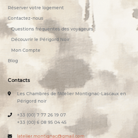
Réserver votre logement
Contactez-nous
Questions fréquentes des voyageurs :
Découvrir le Périgord Noir
Mon Compte
Blog
Contacts
Les Chambres de l'Atelier Montignac-Lascaux en
Périgord noir
+33 (00) 7 77 26 19 07
+33 (00) 6 08 95 04 45
latelier.montignac@gmail.com