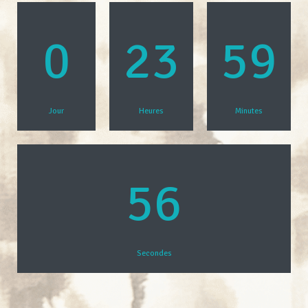
0
23
59
Jour
Heures
Minutes
55
Secondes