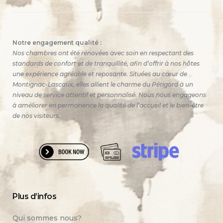
Notre engagement qualité :
Nos chambres ont été rénovées avec soin en respectant des
standards de confort et de tranquillité, afin d’offrir à nos hôtes
une expérience agréable et reposante. Situées au cœur de
Montignac-Lascaux, elles allient le charme du Périgord à un
niveau de service attentif et personnalisé. Nous nous engageons
à améliorer en permanence la qualité de l’accueil et le bien-être
de nos visiteurs.
Plus d’infos
Qui sommes nous?