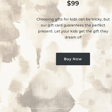
$
99
Choosing gifts for kids can be tricky, but
our gift card guarantees the perfect
present. Let your kids get the gift they
dream of!
Buy Now