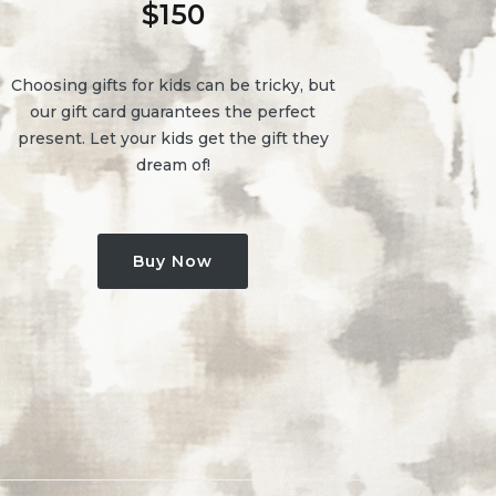
$
150
Choosing gifts for kids can be tricky, but
our gift card guarantees the perfect
present. Let your kids get the gift they
dream of!
Buy Now