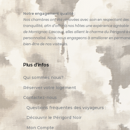
Notre engagement qualité :
Nos chambres ont été rénovées avec soin en respectant des 
tranquillité, afin d’offrir à nos hôtes une expérience agréabl
de Montignac-Lascaux, elles allient le charme du Périgord à u
personnalisé. Nous nous engageons à améliorer en permanence
bien-être de nos visiteurs.
Plus d’infos
Qui sommes nous?
Réserver votre logement
Contactez-nous
Questions fréquentes des voyageurs :
Découvrir le Périgord Noir
Mon Compte