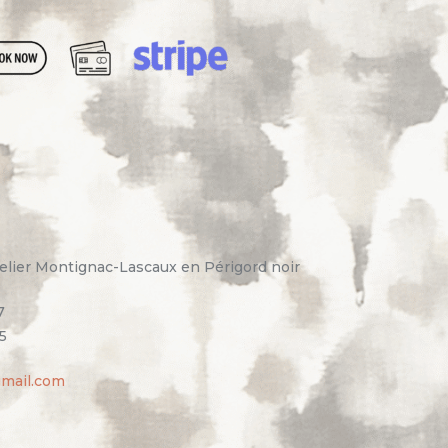
elier Montignac-Lascaux en Périgord noir
7
5
gmail.com