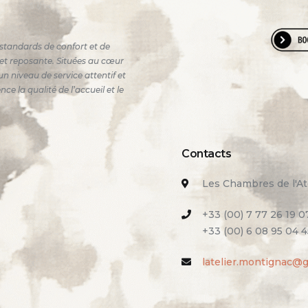
standards de confort et de
e et reposante. Situées au cœur
n niveau de service attentif et
 la qualité de l’accueil et le
Contacts
Les Chambres de l'At
+33 (00) 7 77 26 19 0
+33 (00) 6 08 95 04 4
latelier.montignac@