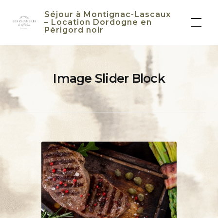
Skip
Séjour à Montignac-Lascaux
to
– Location Dordogne en
Périgord noir
content
Image Slider Block