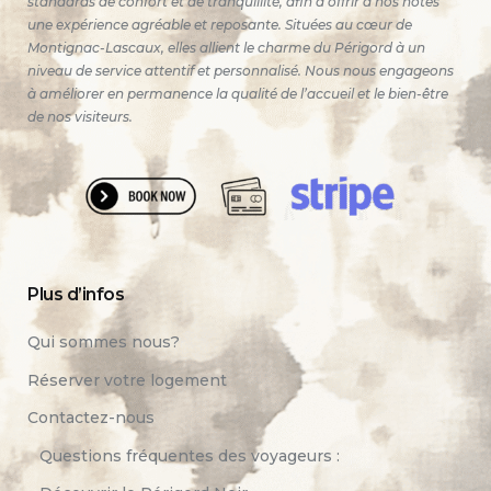
standards de confort et de tranquillité, afin d’offrir à nos hôtes
une expérience agréable et reposante. Situées au cœur de
Montignac-Lascaux, elles allient le charme du Périgord à un
niveau de service attentif et personnalisé. Nous nous engageons
à améliorer en permanence la qualité de l’accueil et le bien-être
de nos visiteurs.
Plus d’infos
Qui sommes nous?
Réserver votre logement
Contactez-nous
Questions fréquentes des voyageurs :