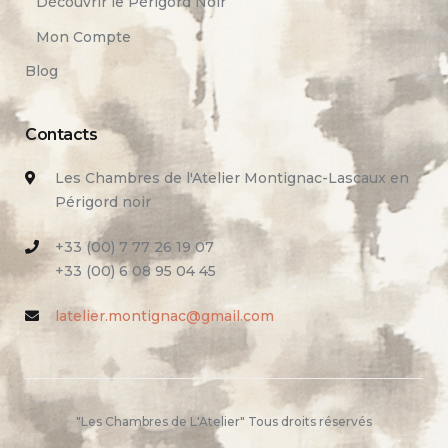
Découvrir le Périgord Noir
Mon Compte
Blog
Contacts
Les Chambres de l'Atelier Montignac-Lascaux en
Périgord noir
+33 (00) 7 77 26 19 07
+33 (00) 6 08 95 04 45
latelier.montignac@gmail.com
"Les Chambres de L'Atelier" Tous droits réservés