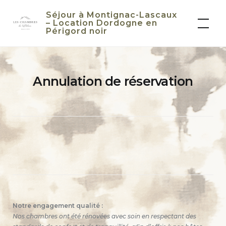
Skip
Séjour à Montignac-Lascaux
to
– Location Dordogne en
Périgord noir
content
Annulation de réservation
Notre engagement qualité :
Nos chambres ont été rénovées avec soin en respectant des