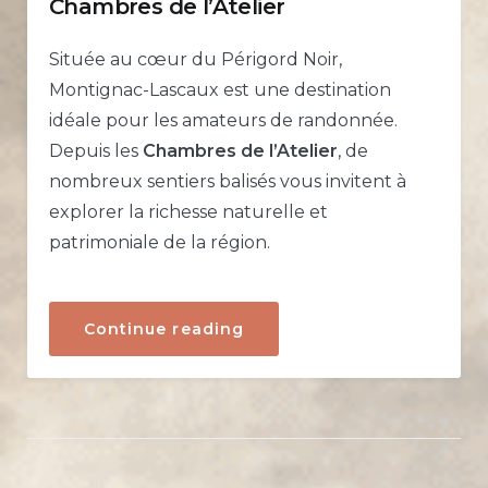
Chambres de l’Atelier
Située au cœur du Périgord Noir,
Montignac-Lascaux est une destination
idéale pour les amateurs de randonnée.
Depuis les
Chambres de l’Atelier
, de
nombreux sentiers balisés vous invitent à
explorer la richesse naturelle et
patrimoniale de la région.
« Randonnées
Continue reading
autour
de
Montignac-
Lascaux
:
partez
à
pied
depuis