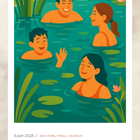
5 juin 2025
activities
,
relax
,
vacation