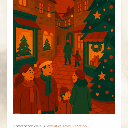
7 novembre 2025
activities
,
relax
,
vacation