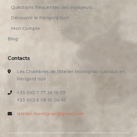
Questions fréquentes des voyageurs :
Découvrir le Périgord Noir
Mon Compte
Blog
Contacts
Les Chambres de l'Atelier Montignac-Lascaux en
Périgord noir
+33 (00) 7 77 26 19 07
+33 (00) 6 08 95 04 45
latelier.montignac@gmail.com