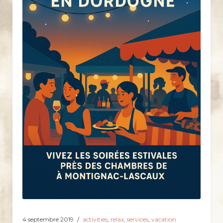
4 septembre 2019
activities
,
relax
,
services
,
vacation