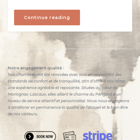
« Les
Continue reading
marchés
nocturnes
en
Dordogne
:
une
tradition
estivale
à
savourer
Notre engagement qualité :
près
Nos chambres ont été rénovées avec soin en respectant des
des
standards de confort et de tranquillité, afin d’offrir à nos hôtes
Chambres
de
une expérience agréable et reposante. Situées au cœur de
l’Atelier »
Montignac-Lascaux, elles allient le charme du Périgord à un
niveau de service attentif et personnalisé. Nous nous engageons
à améliorer en permanence la qualité de l’accueil et le bien-être
de nos visiteurs.