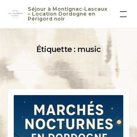
Skip
Séjour à Montignac-Lascaux
to
– Location Dordogne en
Périgord noir
content
Étiquette :
music