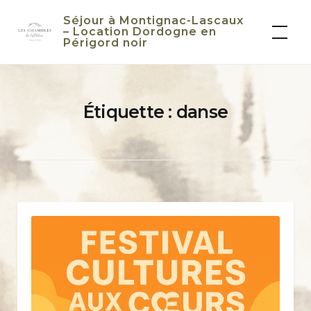
Skip
Séjour à Montignac-Lascaux
to
– Location Dordogne en
Périgord noir
content
Étiquette :
danse