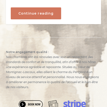
« Festival
Continue reading
Cultures
aux
Cœurs
à
Montignac-
Lascaux
:
une
semaine
de
Notre engagement qualité :
danses
Nos chambres ont été rénovées avec soin en respectant des
et
standards de confort et de tranquillité, afin d’offrir à nos hôtes
musiques
du
une expérience agréable et reposante. Situées au cœur de
monde
Montignac-Lascaux, elles allient le charme du Périgord à un
au
niveau de service attentif et personnalisé. Nous nous engageons
cœur
du
à améliorer en permanence la qualité de l’accueil et le bien-être
Périgord
de nos visiteurs.
Noir »