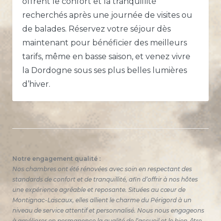
offrent le confort et la tranquillité
recherchés après une journée de visites ou
de balades. Réservez votre séjour dès
maintenant pour bénéficier des meilleurs
tarifs, même en basse saison, et venez vivre
la Dordogne sous ses plus belles lumières
d’hiver.
Notre engagement qualité :
Nos chambres ont été rénovées avec soin en respectant des
standards de confort et de tranquillité, afin d’offrir à nos hôtes
une expérience agréable et reposante. Situées au cœur de
Montignac-Lascaux, elles allient le charme du Périgord à un
niveau de service attentif et personnalisé. Nous nous engageons
à améliorer en permanence la qualité de l’accueil et le bien-être