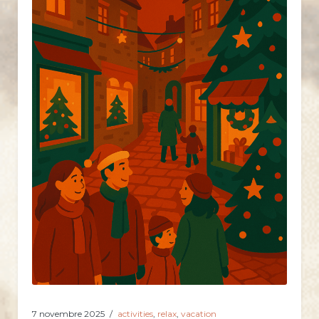
7 novembre 2025
activities
,
relax
,
vacation